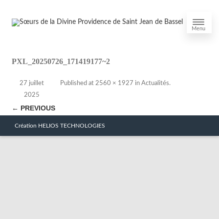
Menu
PXL_20250726_171419177~2
27 juillet
Published
at
2560 × 1927
in
Actualités
.
2025
← PREVIOUS
Création HELIOS TECHNOLOGIES