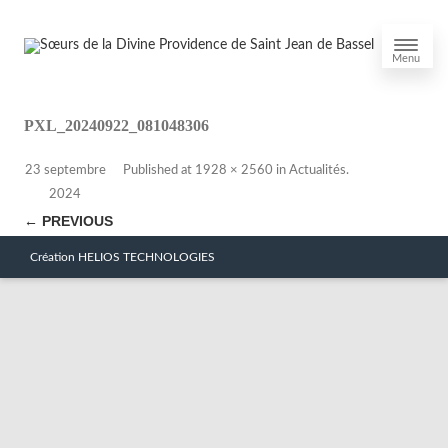
Menu
PXL_20240922_081048306
23 septembre
Published
at
1928 × 2560
in
Actualités
.
2024
← PREVIOUS
Création HELIOS TECHNOLOGIES