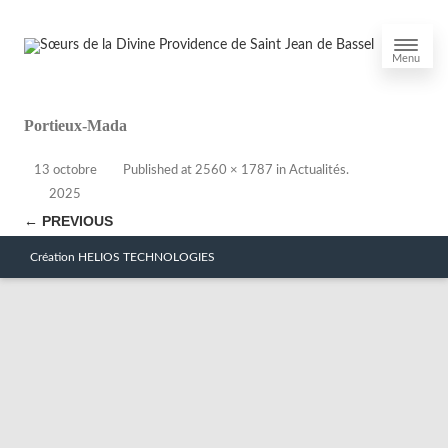
Menu
Portieux-Mada
13 octobre
Published
at
2560 × 1787
in
Actualités
.
2025
← PREVIOUS
Création HELIOS TECHNOLOGIES