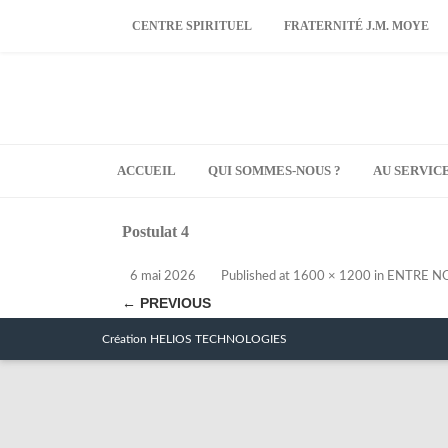
CENTRE SPIRITUEL
FRATERNITÉ J.M. MOYE
ACCUEIL
QUI SOMMES-NOUS ?
AU SERVIC
Postulat 4
6 mai 2026
Published
at
1600 × 1200
in
ENTRE N
← PREVIOUS
Création HELIOS TECHNOLOGIES